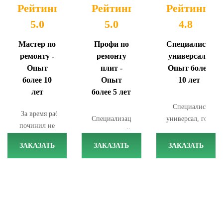
Рейтинг
Рейтинг
Рейтинг
5.0
5.0
4.8
Мастер по
Профи по
Специалист-
ремонту -
ремонту
универсал -
Опыт
плит -
Опыт более
более 10
Опыт
10 лет
лет
более 5 лет
Специалист-
За время работы
Специализация
универсал, готов
починил не одну
- срочный
отремонтировать
сотню
ремонт плит с
как
ЗАКАЗАТЬ
ЗАКАЗАТЬ
ЗАКАЗАТЬ
электроплит.
оперативным
электроплиты,
Специализируется
выездом в
так и
на сложных
пределах
холодильники, и
поломках,
Москвы.
стиральные
работает по
машины.
Москве и
Работает по
Московской