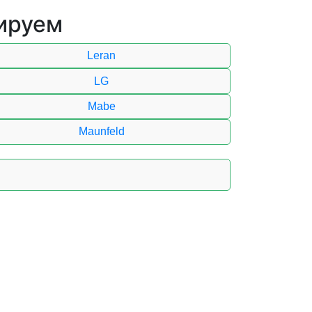
ируем
Leran
LG
Mabe
Maunfeld