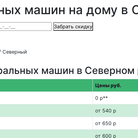
ных машин на дому в 
Забрать скидку
ности
/
Северный
ральных машин в Северном
Цены руб.
0 р**
от 540 р
от 650 р
от 600 р