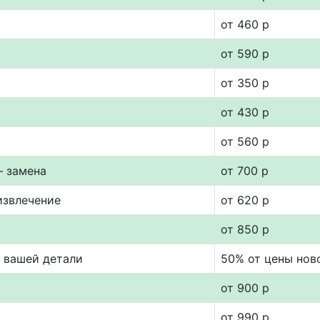
от 460 р
от 590 р
от 350 р
от 430 р
от 560 р
— замена
от 700 р
извлечение
от 620 р
от 850 р
т вашей детали
50% от цены нов
от 900 р
от 990 р