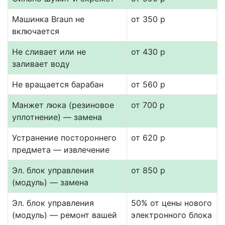
Машинка Braun не
от 350 р
включается
Не сливает или не
от 430 р
заливает воду
Не вращается барабан
от 560 р
Манжет люка (резиновое
от 700 р
уплотнение) — замена
Устранение постороннего
от 620 р
предмета — извлечение
Эл. блок управления
от 850 р
(модуль) — замена
Эл. блок управления
50% от цены нового
(модуль) — ремонт вашей
электронного блока