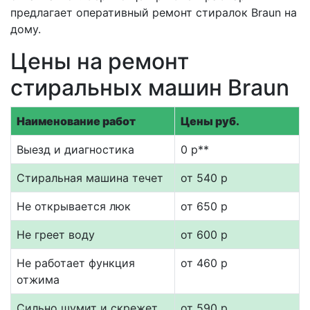
предлагает оперативный ремонт стиралок Braun на
дому.
Цены на ремонт
стиральных машин Braun
Наименование работ
Цены руб.
Выезд и диагностика
0 р**
Стиральная машина течет
от 540 р
Не открывается люк
от 650 р
Не греет воду
от 600 р
Не работает функция
от 460 р
отжима
Сильно шумит и скрежет
от 590 р