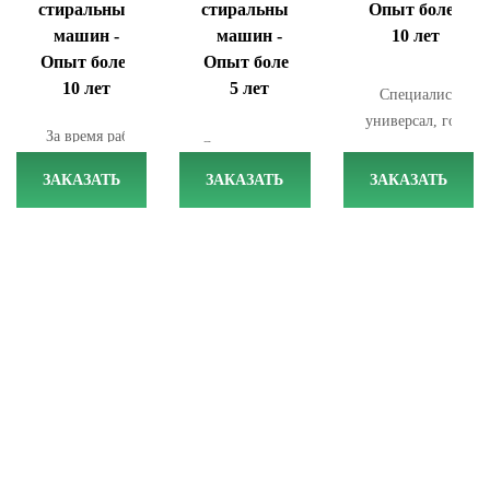
стиральных
стиральных
Опыт более
машин -
машин -
10 лет
Опыт более
Опыт более
10 лет
5 лет
Специалист-
универсал, готов
За время работы
Специализация
отремонтировать
починил не одну
- срочный
как стиральные
ЗАКАЗАТЬ
ЗАКАЗАТЬ
ЗАКАЗАТЬ
сотню стиральных
ремонт
машины, так и
машин.
стиральных и
холодильники и
Специализируется
сушильных
морозильные
на сложных
машин с
камеры.
поломках,
оперативным
Работает по
работает по
выездом в
Москве и
Москве и
пределах
ближайшему
Московской
Москвы.
Подмосковью.
области