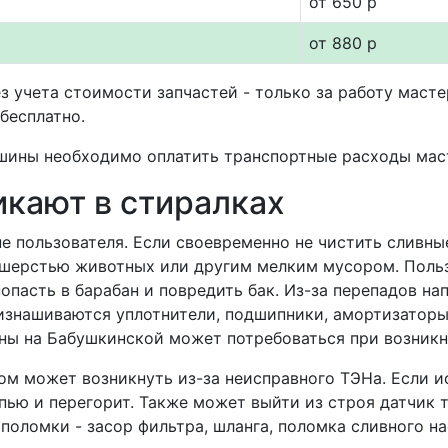
от 650 р
от 880 р
з учета стоимости запчастей - только за работу маст
бесплатно.
шины необходимо оплатить транспортные расходы маст
икают в стиралках
е пользователя. Если своевременно не чистить сливные
, шерстью животных или другим мелким мусором. Польз
пасть в барабан и повредить бак. Из-за перепадов на
знашиваются уплотнители, подшипники, амортизаторы,
ны на Бабушкинской может потребоваться при возник
вом может возникнуть из-за неисправного ТЭНа. Если и
пью и перегорит. Также может выйти из строя датчик 
оломки - засор фильтра, шланга, поломка сливного на